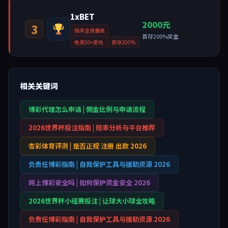
1xBET
2000元
3
赔率全球最高
首存200%奖金
电竞50+游戏
首存200%
相关关键词
博彩代理怎么申请 | 佣金比例与申请流程
2026世界杯投注指南 | 赔率分析与平台推荐
杏彩体育评测 | 是否正规 注册 出款 2026
负责任博彩指南 | 自我保护工具与援助资源 2026
网上博彩安全吗 | 如何保护资金安全 2026
2026世界杯小组赛投注 | 让球大小球全攻略
负责任博彩指南 | 自我保护工具与援助资源 2026