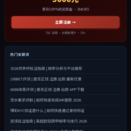
首存100%欢迎奖金 — Bet365
立即注册 →
T&C 适用 · 仅限新用户 · 18+
热门关键词
2026世界杯投注指南 | 赔率分析与平台推荐
188BET评测 | 是否正规 注册 出款 最新优惠
6686体育评测 | 是否正规 注册 出款 APP下载
流水要求详解 | 如何快速完成WR提款 2026
博彩KYC验证是什么 | 如何快速通过身份验证
足球投注指南 | 英超欧冠西甲赔率与技巧 2026