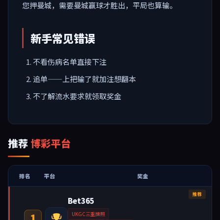
您押曼城，需要曼城赢球才胜出，平局也算输。
新手常见错误
不看伤病名单直接下注
追单——上把输了就加注想翻本
不了解流水要求就领取奖金
推荐
博彩平台
排名
平台
奖金
推荐
Bet365
1
UKGC三重牌照