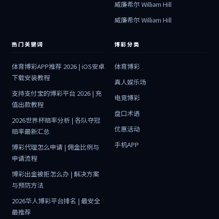
威廉希尔 William Hill
威廉希尔 William Hill
热门关键词
博彩分类
体育博彩APP推荐 2026 | iOS安卓
体育博彩
下载安装教程
真人娱乐场
支持支付宝的博彩平台 2026 | 充
电竞博彩
值出款教程
盘口术语
2026世界杯赔率分析 | 各队夺冠
优惠活动
赔率最新汇总
手机APP
博彩代理怎么申请 | 佣金比例与
申请流程
博彩出金被拒怎么办 | 解决方案
与预防方法
2026华人博彩平台排名 | 最安全
最推荐