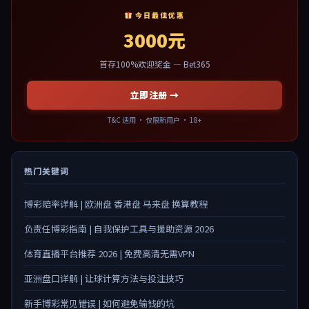
今日最佳优惠
3000元
首存100%欢迎奖金 — Bet365
立即注册 →
T&C 适用 · 仅限新用户 · 18+
热门关键词
博彩赔率详解 | 欧洲盘 香港盘 马来盘 换算教程
负责任博彩指南 | 自我保护工具与援助资源 2026
体育直播平台推荐 2026 | 免费高清无需VPN
亚洲盘口详解 | 让球计算方法与投注技巧
新手博彩常见错误 | 如何避免输钱的坑