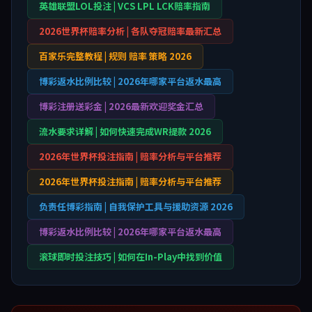
英雄联盟LOL投注 | VCS LPL LCK赔率指南
2026世界杯赔率分析 | 各队夺冠赔率最新汇总
百家乐完整教程 | 规则 赔率 策略 2026
博彩返水比例比较 | 2026年哪家平台返水最高
博彩注册送彩金 | 2026最新欢迎奖金汇总
流水要求详解 | 如何快速完成WR提款 2026
2026年世界杯投注指南 | 赔率分析与平台推荐
2026年世界杯投注指南 | 赔率分析与平台推荐
负责任博彩指南 | 自我保护工具与援助资源 2026
博彩返水比例比较 | 2026年哪家平台返水最高
滚球即时投注技巧 | 如何在In-Play中找到价值