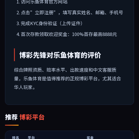
访问乐鱼体育官方网站
点击”立即注册”，填写真实姓名、邮箱、手机号
完成KYC身份验证（上传证件）
首次存款领取欢迎奖金：100%首存最高8888元
博彩先锋对乐鱼体育的评价
综合牌照资质、赔率水平、出款速度和中文客服质
量，乐鱼体育是值得推荐的正规博彩平台，尤其适合
华人玩家。
推荐
博彩平台
排名
平台
奖金