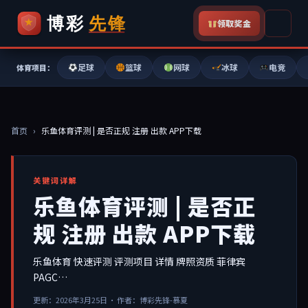
领取奖金
足球
篮球
网球
冰球
电竞
体育项目：
首页
›
乐鱼体育评测 | 是否正规 注册 出款 APP下载
关键词详解
乐鱼体育评测 | 是否正
规 注册 出款 APP下载
乐鱼体育 快速评测 评测项目 详情 牌照资质 菲律宾
PAGC…
更新：2026年3月25日 · 作者：博彩先锋-慕夏