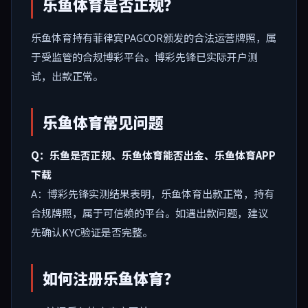
乐鱼体育是否正规？
乐鱼体育持有菲律宾PAGCOR颁发的合法运营牌照，属
于受监管的合规博彩平台。博彩先锋已实际开户测
试，出款正常。
乐鱼体育常见问题
Q：乐鱼是否正规、乐鱼体育能否出金、乐鱼体育APP
下载
A：博彩先锋实测结果表明，乐鱼体育出款正常，持有
合规牌照，属于可信赖的平台。如遇出款问题，建议
先确认KYC验证是否完整。
如何注册乐鱼体育？