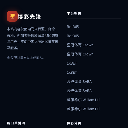
平台列表
博彩先锋
Bet365
本站内容仅面向马来西亚、台湾、
香港、新加坡等博彩合法地区的成
Bet365
年用户，不向中国大陆居民推荐博
皇冠体育 Crown
彩服务。
皇冠体育 Crown
⚠ 仅限18周岁以上成年人。
1xBET
1xBET
沙巴体育 SABA
沙巴体育 SABA
威廉希尔 William Hill
威廉希尔 William Hill
热门关键词
博彩分类