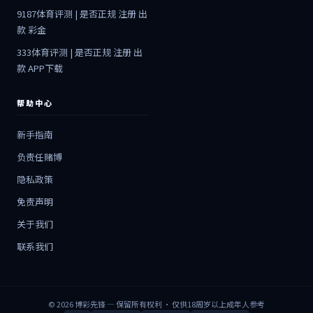
9187体育评测 | 是否正规 注册 出
款 彩金
333体育评测 | 是否正规 注册 出
款 APP下载
帮助中心
新手指南
负责任赌博
隐私政策
免责声明
关于我们
联系我们
© 2026 博彩先锋 — 保留所有权利 · 仅供18周岁以上成年人参考