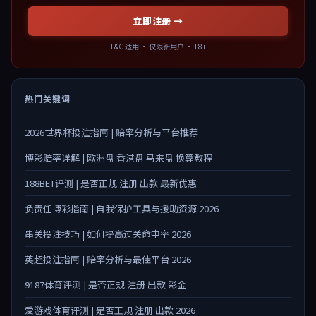
立即注册 →
T&C 适用 · 仅限新用户 · 18+
热门关键词
2026世界杯投注指南 | 赔率分析与平台推荐
博彩赔率详解 | 欧洲盘 香港盘 马来盘 换算教程
188BET评测 | 是否正规 注册 出款 最新优惠
负责任博彩指南 | 自我保护工具与援助资源 2026
串关投注技巧 | 如何提高过关命中率 2026
英超投注指南 | 赔率分析与最佳平台 2026
9187体育评测 | 是否正规 注册 出款 彩金
爱游戏体育评测 | 是否正规 注册 出款 2026