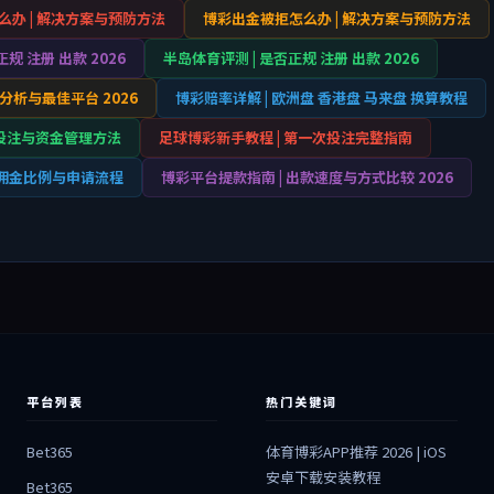
办 | 解决方案与预防方法
博彩出金被拒怎么办 | 解决方案与预防方法
规 注册 出款 2026
半岛体育评测 | 是否正规 注册 出款 2026
率分析与最佳平台 2026
博彩赔率详解 | 欧洲盘 香港盘 马来盘 换算教程
值投注与资金管理方法
足球博彩新手教程 | 第一次投注完整指南
 佣金比例与申请流程
博彩平台提款指南 | 出款速度与方式比较 2026
平台列表
热门关键词
Bet365
体育博彩APP推荐 2026 | iOS
安卓下载安装教程
Bet365