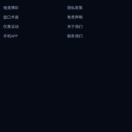
电竞博彩
隐私政策
盘口术语
免责声明
优惠活动
关于我们
手机APP
联系我们