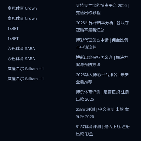
支持支付宝的博彩平台 2026 |
皇冠体育 Crown
充值出款教程
皇冠体育 Crown
2026世界杯赔率分析 | 各队夺
1xBET
冠赔率最新汇总
1xBET
博彩代理怎么申请 | 佣金比例
与申请流程
沙巴体育 SABA
博彩出金被拒怎么办 | 解决方
沙巴体育 SABA
案与预防方法
威廉希尔 William Hill
2026华人博彩平台排名 | 最安
威廉希尔 William Hill
全最推荐
博乐体育评测 | 是否正规 注册
出款 2026
22Bet评测 | 中文注册 出款 世
界杯 2026
9187体育评测 | 是否正规 注册
出款 彩金