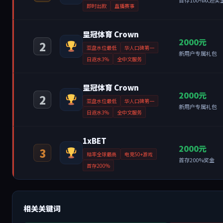
首存100%欢迎奖
即时出款
直播赛事
皇冠体育 Crown
2000元
2
亚盘水位最低
华人口碑第一
新用户专属礼包
日返水3%
全中文服务
皇冠体育 Crown
2000元
2
亚盘水位最低
华人口碑第一
新用户专属礼包
日返水3%
全中文服务
1xBET
2000元
3
赔率全球最高
电竞50+游戏
首存200%奖金
首存200%
相关关键词