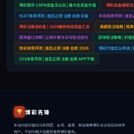
博彩首存 100%奖金怎么玩 | 最大化奖金价值
博彩出金被拒怎么
9187体育评测 | 是否正规 注册 出款 彩金
半岛体育评测 | 是否正
博彩注册送彩金 | 2026最新欢迎奖金汇总
英超投注指南 | 赔
亚洲盘口详解 | 让球计算方法与投注技巧
足球投注策略 | 价
杏彩体育评测 | 是否正规 注册 出款 2026
博彩代理怎么申请 |
333体育评测 | 是否正规 注册 出款 APP下载
博彩先锋
本站内容仅面向马来西亚、台湾、香港、新加坡等博彩合法地区的成年
用户，不向中国大陆居民推荐博彩服务。