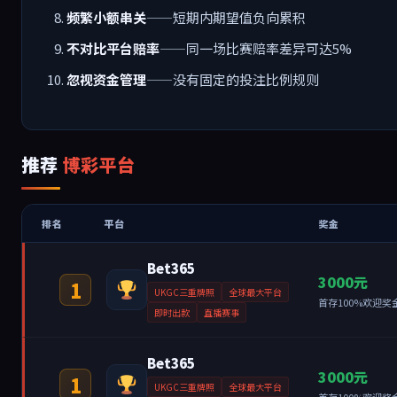
频繁小额串关
——短期内期望值负向累积
不对比平台赔率
——同一场比赛赔率差异可达5%
忽视资金管理
——没有固定的投注比例规则
推荐
博彩平台
排名
平台
奖金
Bet365
3000元
1
UKGC三重牌照
全球最大平台
首存100%欢迎奖
即时出款
直播赛事
Bet365
3000元
1
UKGC三重牌照
全球最大平台