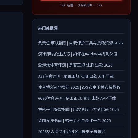
T&C 适用 · 仅限新用户 · 18+
热门关键词
负责任博彩指南 | 自我保护工具与援助资源 2026
滚球即时投注技巧 | 如何在In-Play中找到价值
爱游戏体育评测 | 是否正规 注册 出款 2026
333体育评测 | 是否正规 注册 出款 APP下载
体育博彩APP推荐 2026 | iOS安卓下载安装教程
6686体育评测 | 是否正规 注册 出款 APP下载
博彩平台提款指南 | 出款速度与方式比较 2026
英超投注指南 | 赔率分析与最佳平台 2026
2026华人博彩平台排名 | 最安全最推荐