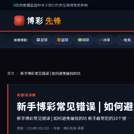
实时数据监控中
关于我们
负责任赌博
免责声明
足球
篮球
网球
冰球
电竞
体育项目：
首页
›
新手博彩常见错误 | 如何避免输钱的坑
关键词详解
新手博彩常见错误 | 如何
新手博彩常见错误 | 如何避免输钱的坑 新手最常犯的10个错…
更新：2026年3月25日 · 作者：博彩先锋-慕夏