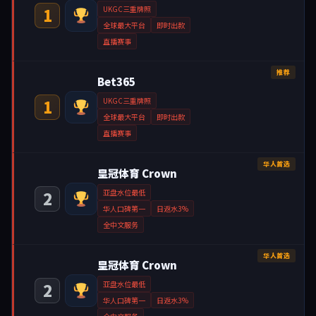
1
UKGC三重牌照
全球最大平台
即时出款
直播赛事
推荐
Bet365
1
UKGC三重牌照
全球最大平台
即时出款
直播赛事
华人首选
皇冠体育 Crown
2
亚盘水位最低
华人口碑第一
日返水3%
全中文服务
华人首选
皇冠体育 Crown
2
亚盘水位最低
华人口碑第一
日返水3%