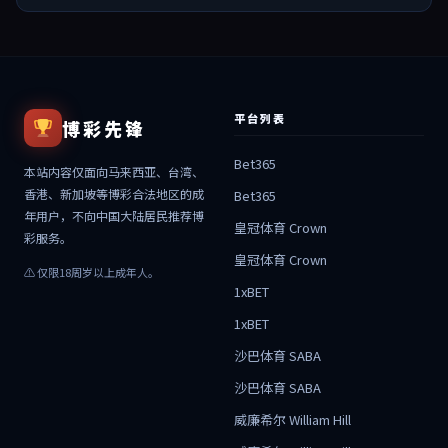
平台列表
博彩先锋
Bet365
本站内容仅面向马来西亚、台湾、
香港、新加坡等博彩合法地区的成
Bet365
年用户，不向中国大陆居民推荐博
皇冠体育 Crown
彩服务。
皇冠体育 Crown
⚠ 仅限18周岁以上成年人。
1xBET
1xBET
沙巴体育 SABA
沙巴体育 SABA
威廉希尔 William Hill