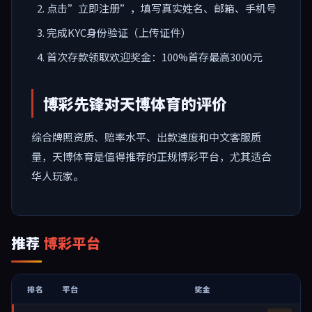
点击”立即注册”，填写真实姓名、邮箱、手机号
完成KYC身份验证（上传证件）
首次存款领取欢迎奖金：100%首存最高3000元
博彩先锋对天博体育的评价
综合牌照资质、赔率水平、出款速度和中文客服质
量，天博体育是值得推荐的正规博彩平台，尤其适合
华人玩家。
推荐
博彩平台
排名
平台
奖金