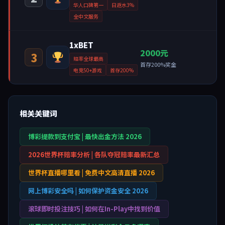
华人口碑第一
日返水3%
全中文服务
1xBET
2000元
3
赔率全球最高
首存200%奖金
电竞50+游戏
首存200%
相关关键词
博彩提款到支付宝 | 最快出金方法 2026
2026世界杯赔率分析 | 各队夺冠赔率最新汇总
世界杯直播哪里看 | 免费中文高清直播 2026
网上博彩安全吗 | 如何保护资金安全 2026
滚球即时投注技巧 | 如何在In-Play中找到价值