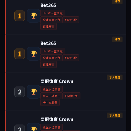
推荐
Bet365
1
UKGC三重牌照
全球最大平台
即时出款
直播赛事
推荐
Bet365
1
UKGC三重牌照
全球最大平台
即时出款
直播赛事
华人首选
皇冠体育 Crown
2
亚盘水位最低
华人口碑第一
日返水3%
全中文服务
华人首选
皇冠体育 Crown
2
亚盘水位最低