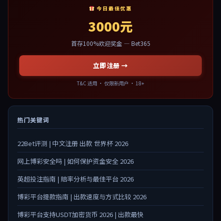
今日最佳优惠
3000元
首存100%欢迎奖金 — Bet365
立即注册 →
T&C 适用 · 仅限新用户 · 18+
热门关键词
22Bet评测 | 中文注册 出款 世界杯 2026
网上博彩安全吗 | 如何保护资金安全 2026
英超投注指南 | 赔率分析与最佳平台 2026
博彩平台提款指南 | 出款速度与方式比较 2026
博彩平台支持USDT加密货币 2026 | 出款最快