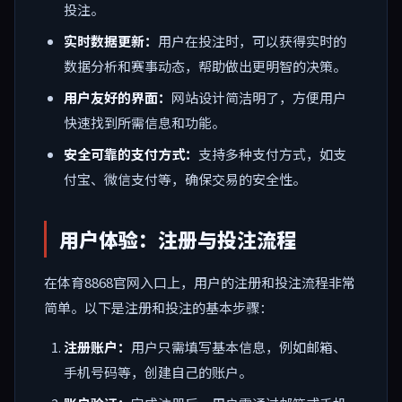
投注。
实时数据更新：
用户在投注时，可以获得实时的
数据分析和赛事动态，帮助做出更明智的决策。
用户友好的界面：
网站设计简洁明了，方便用户
快速找到所需信息和功能。
安全可靠的支付方式：
支持多种支付方式，如支
付宝、微信支付等，确保交易的安全性。
用户体验：注册与投注流程
在体育8868官网入口上，用户的注册和投注流程非常
简单。以下是注册和投注的基本步骤：
注册账户：
用户只需填写基本信息，例如邮箱、
手机号码等，创建自己的账户。