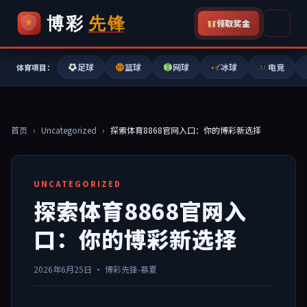
领取奖金
足球
篮球
网球
冰球
电竞
体育项目：
首页
›
Uncategorized
›
探索体育8868官网入口：你的博彩新选择
UNCATEGORIZED
探索体育8868官网入
口：你的博彩新选择
2026年6月25日 · 博彩先锋-慕夏