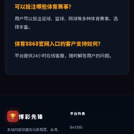
可以投注哪些体育赛事？
用户可以投注足球、篮球、网球等多种体育赛事，选
择丰富。
体育8868官网入口的客户支持如何？
平台提供24小时在线客服，随时解答用户的问题。
平台列表
博彩先锋
Bet365
本站内容仅面向马来西亚、台湾、