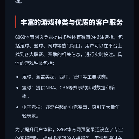
础。
丰富的游戏种类与优质的客户服务
8868体育网页登录提供多种体育赛事的投注选择，包
括足球、篮球、网球等热门项目。用户可以在平台上
找到各大联赛、赛季的相关信息，进行实时投注。具
体的游戏种类包括：
足球：涵盖英超、西甲、德甲等主要联赛。
篮球：提供NBA、CBA等赛事的实时数据和赔
率。
电子竞技：逐渐兴起的电竞赛事，吸引了大量年
轻玩家。
为了提升用户体验，8868体育网页登录还设立了专业
的客服团队，提供多渠道的支持服务。无论是通过在