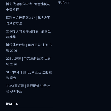
手机APP
博彩代理怎么申请 | 佣金比例与
申请流程
博彩出金被拒怎么办 | 解决方案
与预防方法
2026华人博彩平台排名 | 最安全
最推荐
博乐体育评测 | 是否正规 注册 出
款 2026
22Bet评测 | 中文注册 出款 世界
杯 2026
9187体育评测 | 是否正规 注册 出
款 彩金
333体育评测 | 是否正规 注册 出
款 APP下载
帮助中心