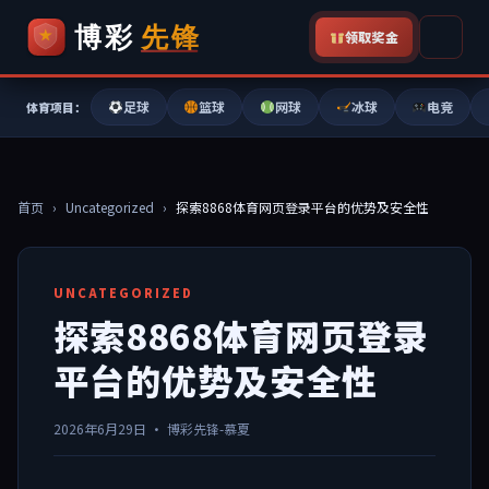
领取奖金
足球
篮球
网球
冰球
电竞
体育项目：
首页
›
Uncategorized
›
探索8868体育网页登录平台的优势及安全性
UNCATEGORIZED
探索8868体育网页登录
平台的优势及安全性
2026年6月29日 · 博彩先锋-慕夏