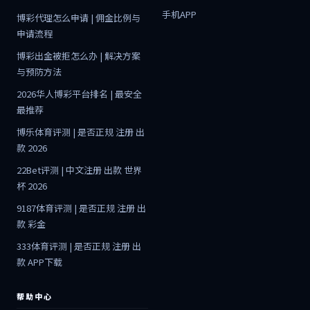
手机APP
博彩代理怎么申请 | 佣金比例与
申请流程
博彩出金被拒怎么办 | 解决方案
与预防方法
2026华人博彩平台排名 | 最安全
最推荐
博乐体育评测 | 是否正规 注册 出
款 2026
22Bet评测 | 中文注册 出款 世界
杯 2026
9187体育评测 | 是否正规 注册 出
款 彩金
333体育评测 | 是否正规 注册 出
款 APP下载
帮助中心