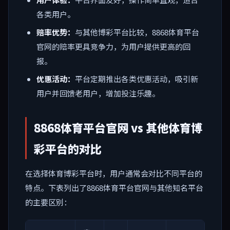
各类用户。
赔率优势：
与其他博彩平台比较，8868体育平台
官网的赔率更具竞争力，为用户提供更高的回
报。
优惠活动：
平台定期推出各类优惠活动，吸引新
用户并回馈老用户，增加投注乐趣。
8868体育平台官网 vs 其他体育博
彩平台的对比
在选择体育博彩平台时，用户通常会对比不同平台的
特点。下表列出了8868体育平台官网与其他知名平台
的主要区别：