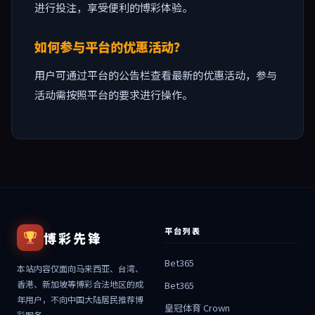
进行投注，享受便利的博彩体验。
如何参与平台的优惠活动？
用户可通过平台的公告栏查看最新的优惠活动，参与
活动需按照平台的要求进行操作。
平台列表
博彩先锋
Bet365
本站内容仅面向马来西亚、台湾、
香港、新加坡等博彩合法地区的成
Bet365
年用户，不向中国大陆居民推荐博
皇冠体育 Crown
彩服务。