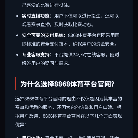
己喜爱的比赛进行投注。
实时直播功能：
用户不仅可以进行投注，还可以
观看赛事直播，及时获取比赛动态。
安全可靠的支付系统：
8868体育平台官网采用国
际标准的安全支付技术，确保用户的资金安全。
专业客服支持：
平台提供24小时在线客服，随时
解答用户的疑问与需求。
为什么选择8868体育平台官网？
选择8868体育平台官网的理由不仅仅是因为其丰富的
赛事和优质的服务，还因为它的信誉和用户口碑。根
据用户反馈，8868体育平台官网在以下几个方面表现
优异：
用户体验：
平台界面友好，操作简单直观，适合