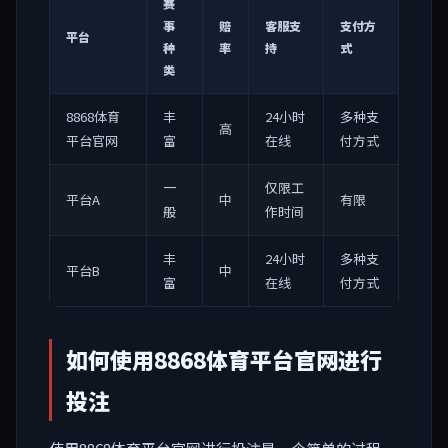
赛
事
赔
客服支
支付方
平台
种
率
持
式
类
8868体育
丰
24小时
多种支
高
平台官网
富
在线
付方式
一
仅限工
平台A
中
有限
般
作时间
丰
24小时
多种支
平台B
中
富
在线
付方式
如何使用8868体育平台官网进行
投注