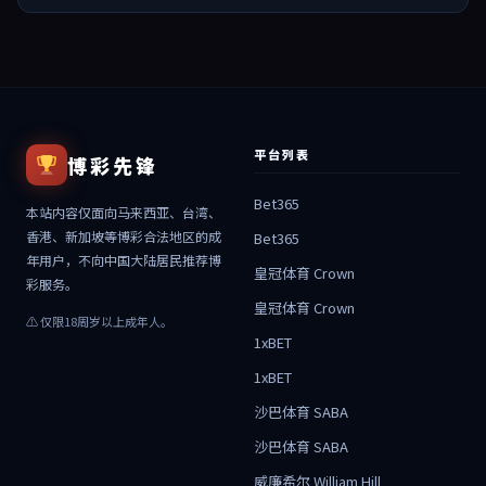
平台列表
博彩先锋
Bet365
本站内容仅面向马来西亚、台湾、
香港、新加坡等博彩合法地区的成
Bet365
年用户，不向中国大陆居民推荐博
皇冠体育 Crown
彩服务。
皇冠体育 Crown
⚠ 仅限18周岁以上成年人。
1xBET
1xBET
沙巴体育 SABA
沙巴体育 SABA
威廉希尔 William Hill