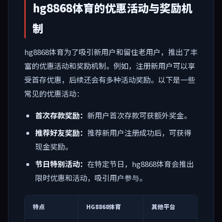
hg8868体育的优惠活动与奖励机
制
hg8868体育为了吸引新用户和留住老用户，推出了丰
富的优惠活动和奖励机制。例如，注册新用户可以享
受首存优惠，后续还会有多种活动奖励。以下是一些
常见的优惠活动：
首次存款奖励：
新用户首次存款可获额外奖金。
推荐好友奖励：
推荐新用户注册成功后，可获得
现金奖励。
节日特别活动：
在特定节日，hg8868体育会推出
限时优惠和活动，吸引用户参与。
特点
HG8868体育
其他平台