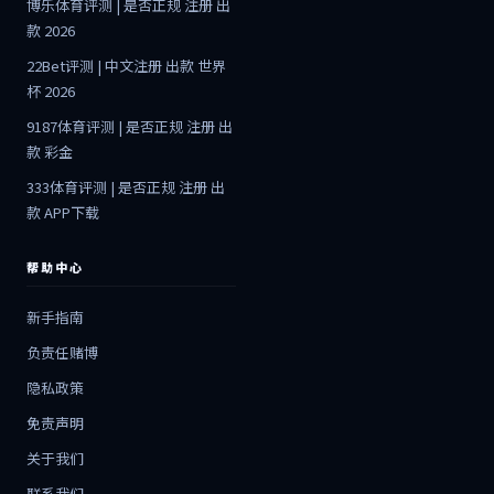
博乐体育评测 | 是否正规 注册 出
款 2026
22Bet评测 | 中文注册 出款 世界
杯 2026
9187体育评测 | 是否正规 注册 出
款 彩金
333体育评测 | 是否正规 注册 出
款 APP下载
帮助中心
新手指南
负责任赌博
隐私政策
免责声明
关于我们
联系我们