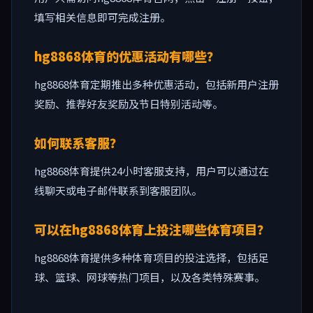
填写相关信息即可完成注册。
hg8868体育的优惠活动有哪些？
hg8868体育定期推出多种优惠活动，包括新用户注册
奖励、推荐好友奖励及节日特别活动等。
如何联系客服？
hg8868体育提供24小时客服支持，用户可以通过在
线聊天或电子邮件联系到客服团队。
可以在hg8868体育上投注哪些体育项目？
hg8868体育提供多种体育项目的投注选择，包括足
球、篮球、网球等热门项目，以及各类特殊赛事。