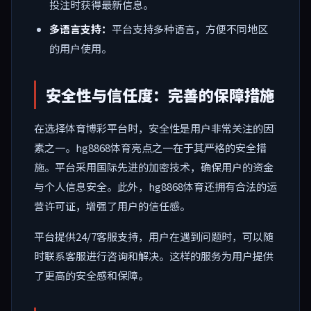
投注时获得最新信息。
多语言支持：
平台支持多种语言，方便不同地区
的用户使用。
安全性与信任度：完善的保障措施
在选择体育博彩平台时，安全性是用户非常关注的因
素之一。hg8868体育亮点之一在于其严格的安全措
施。平台采用国际先进的加密技术，确保用户的资金
与个人信息安全。此外，hg8868体育还拥有合法的运
营许可证，增强了用户的信任感。
平台提供24/7客服支持，用户在遇到问题时，可以随
时联系客服进行咨询和解决。这样的服务为用户提供
了更高的安全感和保障。