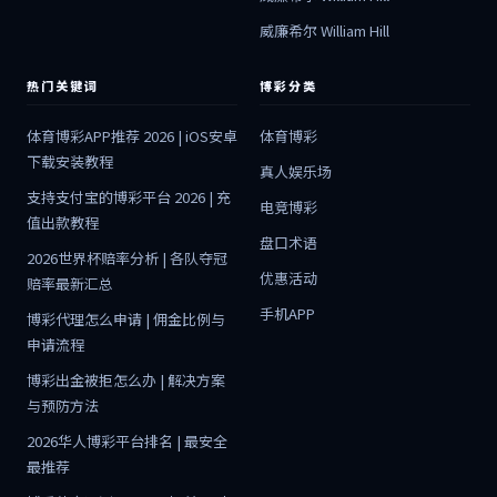
威廉希尔 William Hill
热门关键词
博彩分类
体育博彩APP推荐 2026 | iOS安卓
体育博彩
下载安装教程
真人娱乐场
支持支付宝的博彩平台 2026 | 充
电竞博彩
值出款教程
盘口术语
2026世界杯赔率分析 | 各队夺冠
优惠活动
赔率最新汇总
手机APP
博彩代理怎么申请 | 佣金比例与
申请流程
博彩出金被拒怎么办 | 解决方案
与预防方法
2026华人博彩平台排名 | 最安全
最推荐