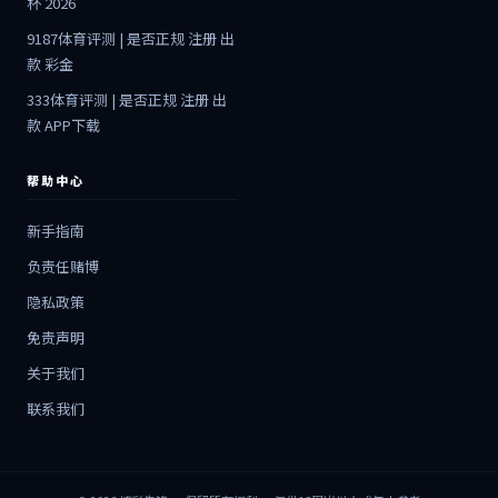
杯 2026
9187体育评测 | 是否正规 注册 出
款 彩金
333体育评测 | 是否正规 注册 出
款 APP下载
帮助中心
新手指南
负责任赌博
隐私政策
免责声明
关于我们
联系我们