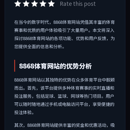
Rate this post
在当今的数字时代，8868体育网站凭借其丰富的体育
赛事和优质的用户体验吸引了大量用户。本文将深入
探讨8868体育网站的各项功能、优势和用户反馈，为
您提供全面的信息和分析。
8868体育网站的优势分析
8868体育网站以其独特的优势在众多体育平台中脱颖
而出。首先，该平台提供多种体育赛事的实时直播和
投注服务，包括足球、篮球、网球等热门项目。用户
可以随时随地通过手机或电脑访问平台，享受便捷的
投注体验。
其次，8868体育网站提供丰富的奖金和优惠活动，吸