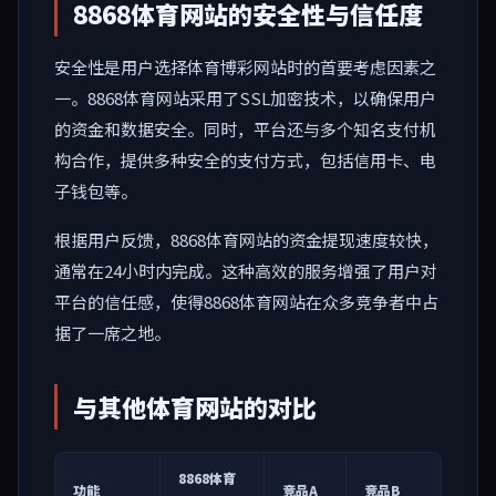
8868体育网站的安全性与信任度
安全性是用户选择体育博彩网站时的首要考虑因素之
一。8868体育网站采用了SSL加密技术，以确保用户
的资金和数据安全。同时，平台还与多个知名支付机
构合作，提供多种安全的支付方式，包括信用卡、电
子钱包等。
根据用户反馈，8868体育网站的资金提现速度较快，
通常在24小时内完成。这种高效的服务增强了用户对
平台的信任感，使得8868体育网站在众多竞争者中占
据了一席之地。
与其他体育网站的对比
8868体育
功能
竞品A
竞品B