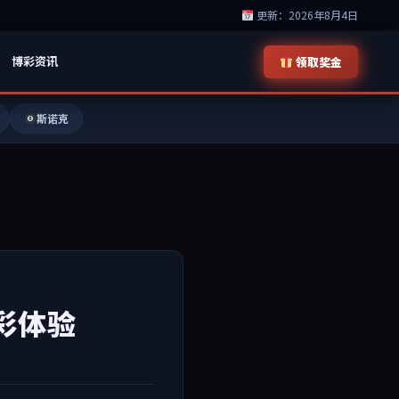
更新：2026年8月4日
博彩资讯
领取奖金
斯诺克
彩体验