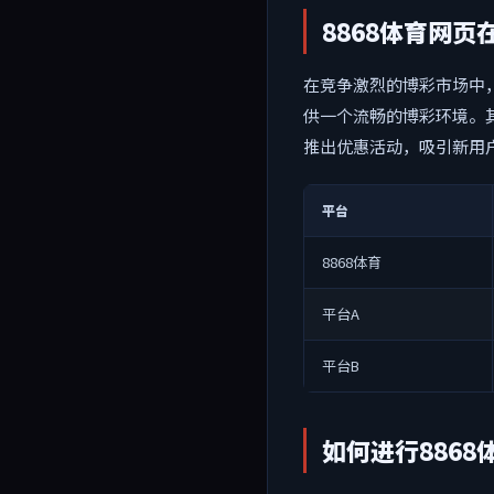
8868体育网
在竞争激烈的博彩市场中，
供一个流畅的博彩环境。
推出优惠活动，吸引新用
平台
8868体育
平台A
平台B
如何进行886