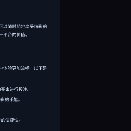
户可以随时随地享受精彩的
一平台的价值。
用户体验更加流畅。以下是
的赛事进行投注。
博彩的乐趣。
。
作的便捷性。