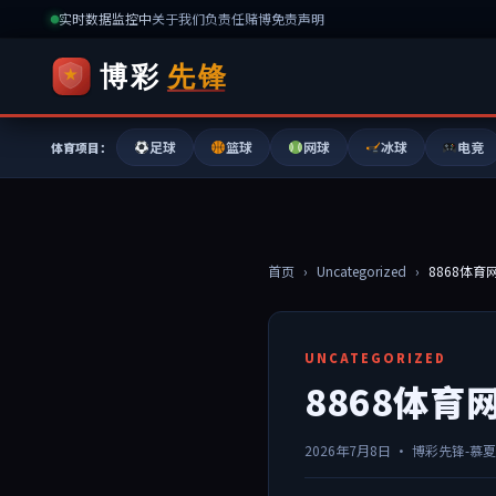
实时数据监控中
关于我们
负责任赌博
免责声明
足球
篮球
网球
冰球
电竞
体育项目：
首页
›
Uncategorized
›
8868体
UNCATEGORIZED
8868体
2026年7月8日 · 博彩先锋-慕夏