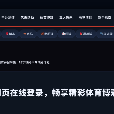
平台测评
优惠活动
体育博彩
真人娱乐
电竞博彩
新手指南
搏击
赛马
橄榄球
棒球
乒乓球
羽毛球
育网页在线登录，畅享精彩体育博彩体验
育网页在线登录，畅享精彩体育博