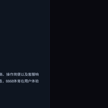
率高、操作简便以及客服响
，8868体育在用户体验