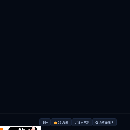
18+
SSL加密
✓ 独立评测
♻ 负责任赌博