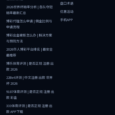
盘口术语
2026世界杯赔率分析 | 各队夺冠
优惠活动
赔率最新汇总
手机APP
博彩代理怎么申请 | 佣金比例与
申请流程
博彩出金被拒怎么办 | 解决方案
与预防方法
2026华人博彩平台排名 | 最安全
最推荐
博乐体育评测 | 是否正规 注册 出
款 2026
22Bet评测 | 中文注册 出款 世界
杯 2026
9187体育评测 | 是否正规 注册 出
款 彩金
333体育评测 | 是否正规 注册 出
款 APP下载