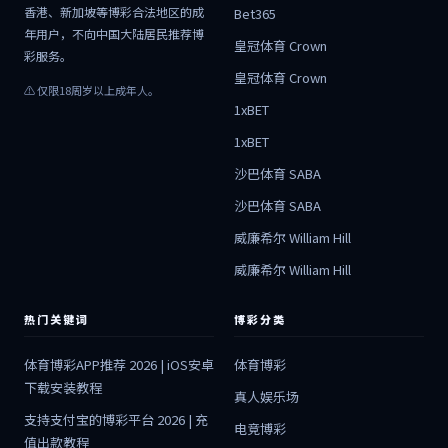
香港、新加坡等博彩合法地区的成
Bet365
年用户，不向中国大陆居民推荐博
皇冠体育 Crown
彩服务。
皇冠体育 Crown
⚠ 仅限18周岁以上成年人。
1xBET
1xBET
沙巴体育 SABA
沙巴体育 SABA
威廉希尔 William Hill
威廉希尔 William Hill
热门关键词
博彩分类
体育博彩APP推荐 2026 | iOS安卓
体育博彩
下载安装教程
真人娱乐场
支持支付宝的博彩平台 2026 | 充
电竞博彩
值出款教程