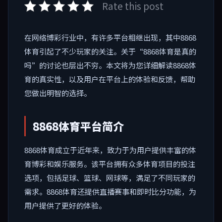
Rate this post
在网络博彩行业中，有许多平台相继出现，其中8868
体育引起了不少玩家的关注。关于“8868体育是真的
吗”的讨论也层出不穷。本文将为您详细解读8868体
育的真实性，以及用户在平台上的体验和反馈，帮助
您做出明智的选择。
8868体育平台简介
8868体育成立于近年来，致力于为用户提供丰富的体
育博彩和娱乐服务。该平台拥有众多体育项目的投注
选项，包括足球、篮球、网球等，满足了不同玩家的
需求。8868体育还提供直播赛事和即时比分功能，为
用户提供了更好的体验。