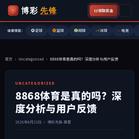
领取奖金
足球
篮球
网球
冰球
电竞
体育项目：
首页
›
Uncategorized
›
8868体育是真的吗？深度分析与用户反馈
UNCATEGORIZED
8868体育是真的吗？深
度分析与用户反馈
2026年6月23日 · 博彩先锋-慕夏