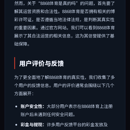
然而，关于“8868体育是真的吗”的问题，首先要了
解其运营资质和合法性。8868体育是否拥有相关的博
彩许可证，是否遵循当地法律法规，是判断其真实性
的重要因素。通过官方网站，我们可以看到8868体育
展示了其合法运营的相关信息，这为其信誉提供了基
础保障。
用户评价与反馈
为了更全面地了解8868体育的真实性，我们收集了多
个用户的反馈信息。用户的评价通常会围绕以下几个
方面展开：
账户安全性：
大部分用户表示在8868体育上注册
账户后未遇到任何安全问题。
彩金与提现：
许多用户反馈平台的彩金发放及