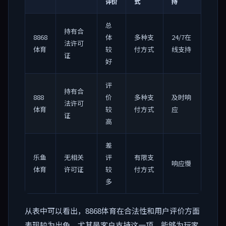
评价
式
持
总
持有合
8868
体
多种支
24/7在
法许可
体育
较
付方式
线支持
证
好
评
持有合
888
价
多种支
及时响
法许可
体育
较
付方式
应
证
高
差
乐鱼
无相关
评
有限支
响应慢
体育
许可证
较
付方式
多
从表中可以看出，8868体育在合法性和用户评价方面
表现较为出色，尤其是客户支持这一项，能够为玩家