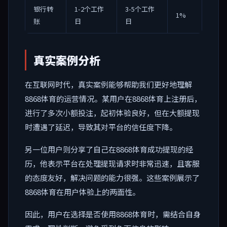
银行转
1-2个工作
3-5个工作
1%
账
日
日
真实案例分析
在互联网时代，真实案例能够帮助我们更好地理解
8868体育的运营情况。某用户在8868体育上注册后，
进行了多次小额投注，起初体验良好，但在大额提现
时遭遇了延迟，导致其对平台的信任度下降。
另一位用户则分享了自己在8868体育成功提现的经
历，他表示平台在处理提现请求时非常迅速，且客服
的态度友好，解决问题的能力很强。这些案例展示了
8868体育在用户体验上的两面性。
因此，用户在选择是否使用8868体育时，需结合自身