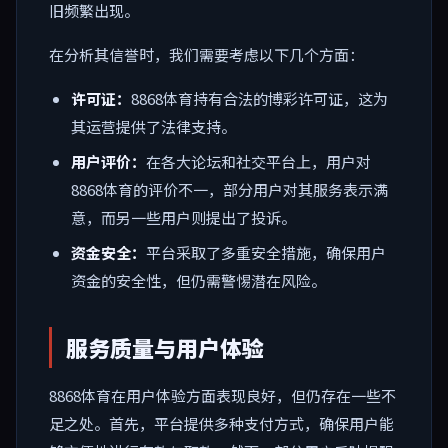
旧频繁出现。
在分析其信誉时，我们需要考虑以下几个方面：
许可证：
8868体育持有合法的博彩许可证，这为
其运营提供了法律支持。
用户评价：
在各大论坛和社交平台上，用户对
8868体育的评价不一，部分用户对其服务表示满
意，而另一些用户则提出了投诉。
资金安全：
平台采取了多重安全措施，确保用户
资金的安全性，但仍需警惕潜在风险。
服务质量与用户体验
8868体育在用户体验方面表现良好，但仍存在一些不
足之处。首先，平台提供多种支付方式，确保用户能