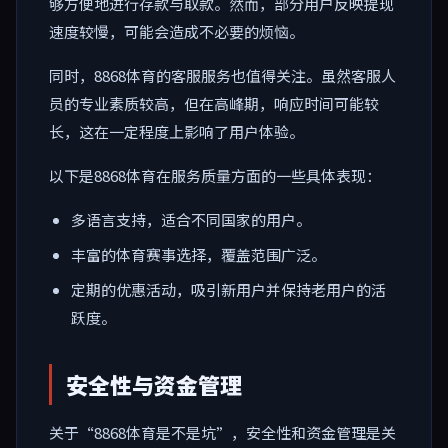
够方便地进行存款与取款。然而，部分用户反映提现
速度较慢，可能会造成不必要的烦恼。
同时，8868体育的客服服务也值得关注。虽然客服人
员的专业素质较高，但在高峰期，响应时间可能较
长，这在一定程度上影响了用户体验。
以下是8868体育在服务质量方面的一些具体表现：
多语言支持，适合不同国家的用户。
丰富的体育赛事选择，覆盖范围广泛。
定期的优惠活动，吸引新用户并保持老用户的活
跃度。
安全性与资金管理
关于“8868体育是不是坑”，安全性和资金管理是关