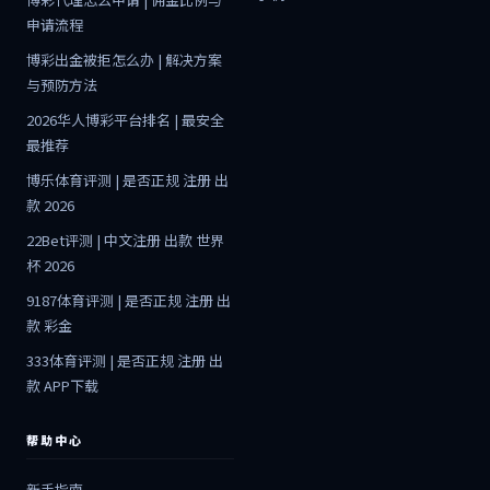
申请流程
博彩出金被拒怎么办 | 解决方案
与预防方法
2026华人博彩平台排名 | 最安全
最推荐
博乐体育评测 | 是否正规 注册 出
款 2026
22Bet评测 | 中文注册 出款 世界
杯 2026
9187体育评测 | 是否正规 注册 出
款 彩金
333体育评测 | 是否正规 注册 出
款 APP下载
帮助中心
新手指南