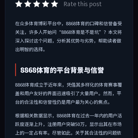
Rate this post
在众多体育博彩平台中，8868体育的口碑和信誉备受
关注，许多人开始问“8868体育是不是坑”？本文将
深入探讨这个问题，分析其优势与劣势，帮助读者做
出明智的选择。
8868体育的平台背景与信誉
8868体育成立于近年来，凭借其多样化的体育赛事覆
盖和用户友好的界面迅速吸引了大量用户。然而，平
台的合法性和信誉性仍是用户最为关心的焦点。
根据相关数据显示，8868体育在过去一年内的用户活
跃度逐渐上升，注册用户突破50万，显示出其在市场
上的一定占有率。尽管如此，关于其合法性的问题依