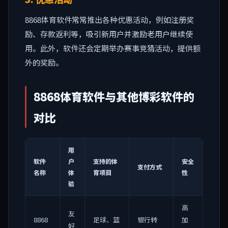
8868体育软件常常推出各种优惠活动，例如注册奖
励、存款返利等，吸引新用户并激励老用户继续使
用。此外，软件还会定期举办赛事竞猜活动，提供额
外的奖励。
8868体育软件与其他博彩软件的
对比
用
软件
户
支持的体
安全
支付方式
名称
体
育项目
性
验
高
友
8868
足球、篮
银行转
加
好