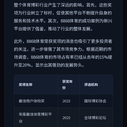
整个体育博彩行业产生了深远的影响。首先，这些奖
项为行业树立了标杆，促使其他平台不断提升自身的
服务和技术水平。其次，8868体育的成功案例为新兴
平台提供了借鉴，推动了行业的整体发展。
此外，8868体育荣获奖项的消息也吸引了更多投资者
的关注，进一步增强了其市场竞争力。根据近期的市
场调查，8868体育的市场占有率已经从去年的15%提
升至20%，显示出其强劲的发展势头。
获奖年
奖项名称
评选机构
份
最佳用户体验奖
2023
国际博彩协会
年度最佳体育博彩平
2023
全球博彩论坛
台