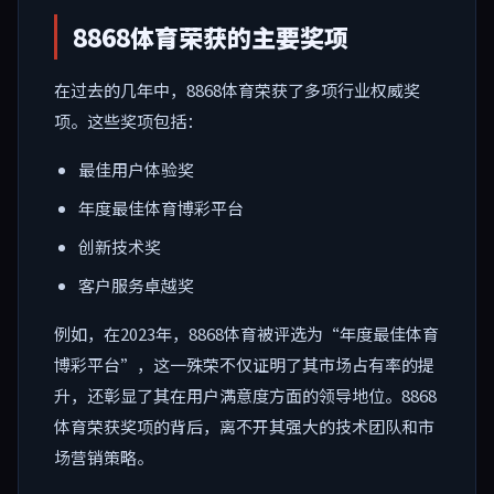
8868体育荣获的主要奖项
在过去的几年中，8868体育荣获了多项行业权威奖
项。这些奖项包括：
最佳用户体验奖
年度最佳体育博彩平台
创新技术奖
客户服务卓越奖
例如，在2023年，8868体育被评选为“年度最佳体育
博彩平台”，这一殊荣不仅证明了其市场占有率的提
升，还彰显了其在用户满意度方面的领导地位。8868
体育荣获奖项的背后，离不开其强大的技术团队和市
场营销策略。