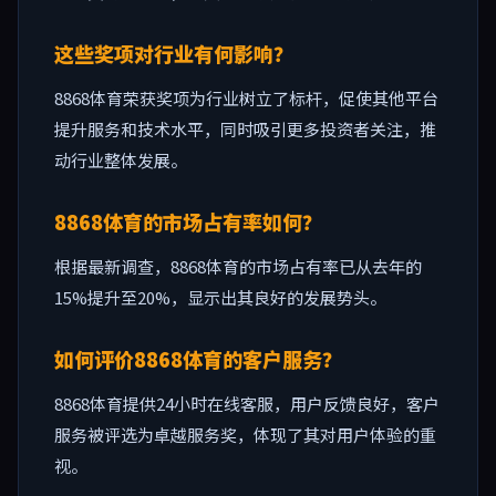
这些奖项对行业有何影响？
8868体育荣获奖项为行业树立了标杆，促使其他平台
提升服务和技术水平，同时吸引更多投资者关注，推
动行业整体发展。
8868体育的市场占有率如何？
根据最新调查，8868体育的市场占有率已从去年的
15%提升至20%，显示出其良好的发展势头。
如何评价8868体育的客户服务？
8868体育提供24小时在线客服，用户反馈良好，客户
服务被评选为卓越服务奖，体现了其对用户体验的重
视。