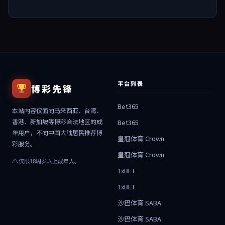
平台列表
博彩先锋
Bet365
本站内容仅面向马来西亚、台湾、
香港、新加坡等博彩合法地区的成
Bet365
年用户，不向中国大陆居民推荐博
皇冠体育 Crown
彩服务。
皇冠体育 Crown
⚠ 仅限18周岁以上成年人。
1xBET
1xBET
沙巴体育 SABA
沙巴体育 SABA