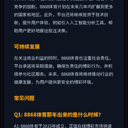
竞争的加剧，8868体育计划在未来几年内扩展到更多
的国家和地区。此外，平台还将继续投资于技术创
新，提升用户体验，例如引入人工智能分析工具，帮
助用户更好地做出投注决策。
可持续发展
在关注商业利益的同时，8868体育也注重社会责任。
平台承诺将采取措施，确保负责任的博彩行为，并积
极参与社区服务。未来，8868体育将继续推动行业的
健康发展，为用户提供更安全的博彩环境。
常见问题
Q1: 8868体育那年出来的是什么时候？
A1: 8868体育于2015年成立，正值在线博彩市场快速