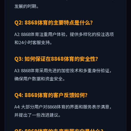
发展的时期。
Q2: 8868体育的主要特点是什么？
A2: 8868体育注重用户体验，提供多样化的投注选项
和24小时客服支持。
Q3: 如何保证在8868体育的安全性？
A3: 8868体育采用先进的加密技术和多重身份验证，
确保用户数据和资金安全。
Q4: 8868体育的客户反馈如何？
A4: 大部分用户对8868体育的界面和服务表示满意，
并提出了一些改进建议。