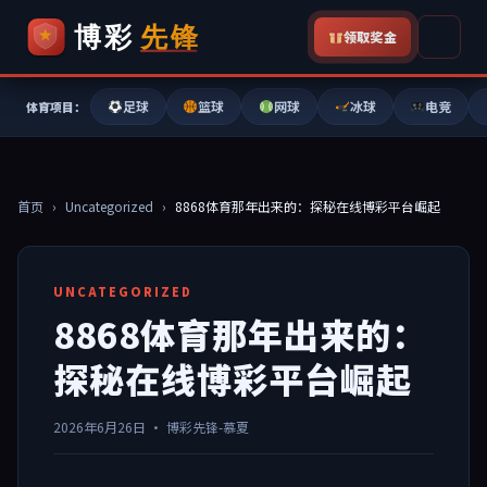
领取奖金
足球
篮球
网球
冰球
电竞
体育项目：
首页
›
Uncategorized
›
8868体育那年出来的：探秘在线博彩平台崛起
UNCATEGORIZED
8868体育那年出来的：
探秘在线博彩平台崛起
2026年6月26日 · 博彩先锋-慕夏