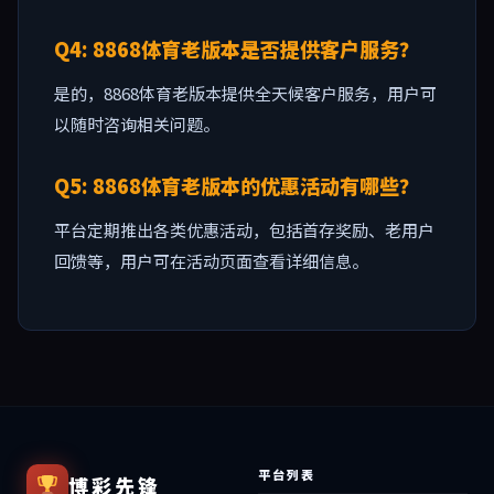
Q4: 8868体育老版本是否提供客户服务？
是的，8868体育老版本提供全天候客户服务，用户可
以随时咨询相关问题。
Q5: 8868体育老版本的优惠活动有哪些？
平台定期推出各类优惠活动，包括首存奖励、老用户
回馈等，用户可在活动页面查看详细信息。
平台列表
博彩先锋