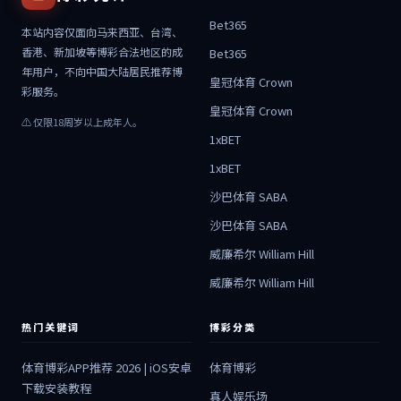
Bet365
本站内容仅面向马来西亚、台湾、
香港、新加坡等博彩合法地区的成
Bet365
年用户，不向中国大陆居民推荐博
皇冠体育 Crown
彩服务。
皇冠体育 Crown
⚠ 仅限18周岁以上成年人。
1xBET
1xBET
沙巴体育 SABA
沙巴体育 SABA
威廉希尔 William Hill
威廉希尔 William Hill
热门关键词
博彩分类
体育博彩APP推荐 2026 | iOS安卓
体育博彩
下载安装教程
真人娱乐场