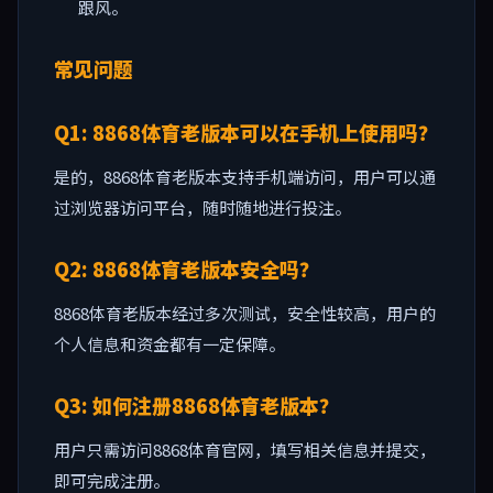
跟风。
常见问题
Q1: 8868体育老版本可以在手机上使用吗？
是的，8868体育老版本支持手机端访问，用户可以通
过浏览器访问平台，随时随地进行投注。
Q2: 8868体育老版本安全吗？
8868体育老版本经过多次测试，安全性较高，用户的
个人信息和资金都有一定保障。
Q3: 如何注册8868体育老版本？
用户只需访问8868体育官网，填写相关信息并提交，
即可完成注册。