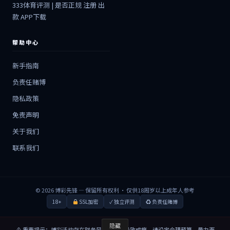
333体育评测 | 是否正规 注册 出
款 APP下载
帮助中心
新手指南
负责任赌博
隐私政策
免责声明
关于我们
联系我们
© 2026 博彩先锋 — 保留所有权利 · 仅供18周岁以上成年人参考
18+
SSL加密
✓ 独立评测
♻ 负责任赌博
隐藏
⚠ 重要提示：博彩活动存在财务风险，可能导致成瘾。请设定合理预算，量力而