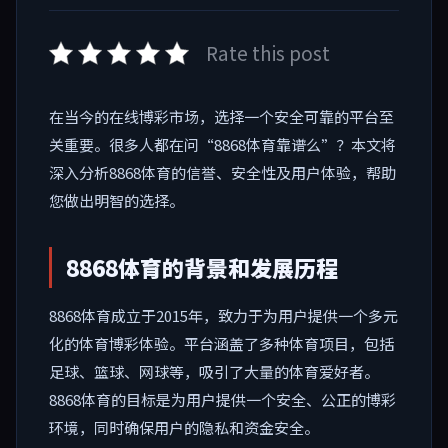
Rate this post
在当今的在线博彩市场，选择一个安全可靠的平台至
关重要。很多人都在问“8868体育靠谱么”？本文将
深入分析8868体育的信誉、安全性及用户体验，帮助
您做出明智的选择。
8868体育的背景和发展历程
8868体育成立于2015年，致力于为用户提供一个多元
化的体育博彩体验。平台涵盖了多种体育项目，包括
足球、篮球、网球等，吸引了大量的体育爱好者。
8868体育的目标是为用户提供一个安全、公正的博彩
环境，同时确保用户的隐私和资金安全。