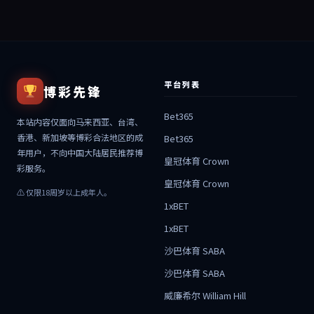
平台列表
博彩先锋
Bet365
本站内容仅面向马来西亚、台湾、
香港、新加坡等博彩合法地区的成
Bet365
年用户，不向中国大陆居民推荐博
皇冠体育 Crown
彩服务。
皇冠体育 Crown
⚠ 仅限18周岁以上成年人。
1xBET
1xBET
沙巴体育 SABA
沙巴体育 SABA
威廉希尔 William Hill