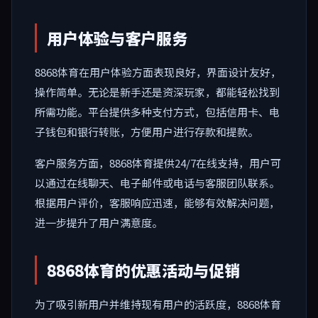
用户体验与客户服务
8868体育在用户体验方面表现良好，界面设计友好，
操作简单。无论是新手还是资深玩家，都能轻松找到
所需功能。平台提供多种支付方式，包括信用卡、电
子钱包和银行转账，方便用户进行存款和提款。
客户服务方面，8868体育提供24/7在线支持，用户可
以通过在线聊天、电子邮件或电话与客服团队联系。
根据用户评价，客服响应迅速，能够有效解决问题，
进一步提升了用户满意度。
8868体育的优惠活动与促销
为了吸引新用户并维持现有用户的活跃度，8868体育