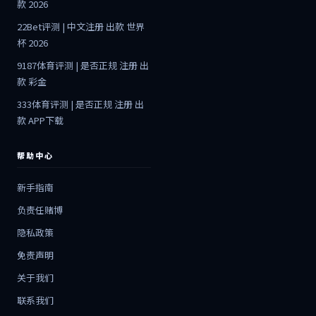
款 2026
22Bet评测 | 中文注册 出款 世界
杯 2026
9187体育评测 | 是否正规 注册 出
款 彩金
333体育评测 | 是否正规 注册 出
款 APP下载
帮助中心
新手指南
负责任赌博
隐私政策
免责声明
关于我们
联系我们