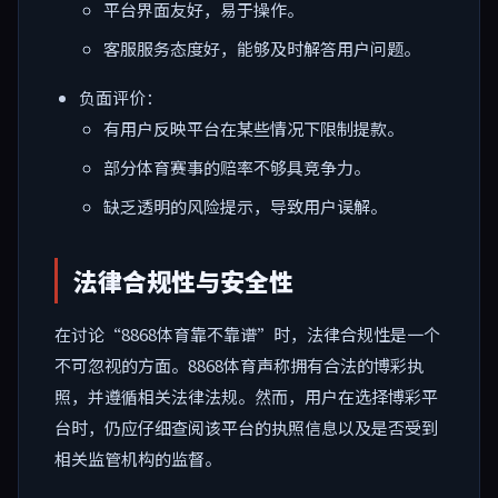
平台界面友好，易于操作。
客服服务态度好，能够及时解答用户问题。
负面评价：
有用户反映平台在某些情况下限制提款。
部分体育赛事的赔率不够具竞争力。
缺乏透明的风险提示，导致用户误解。
法律合规性与安全性
在讨论“8868体育靠不靠谱”时，法律合规性是一个
不可忽视的方面。8868体育声称拥有合法的博彩执
照，并遵循相关法律法规。然而，用户在选择博彩平
台时，仍应仔细查阅该平台的执照信息以及是否受到
相关监管机构的监督。