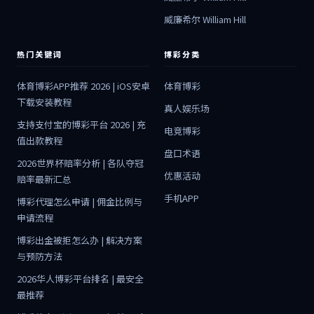
威廉希尔 William Hill
热门关键词
博彩分类
体育博彩APP推荐 2026 | iOS安卓
体育博彩
下载安装教程
真人娱乐场
支持支付宝的博彩平台 2026 | 充
电竞博彩
值出款教程
盘口术语
2026世界杯赔率分析 | 各队夺冠
优惠活动
赔率最新汇总
手机APP
博彩代理怎么申请 | 佣金比例与
申请流程
博彩出金被拒怎么办 | 解决方案
与预防方法
2026华人博彩平台排名 | 最安全
最推荐