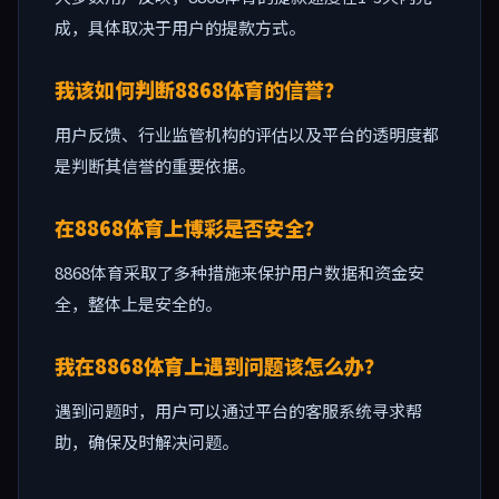
成，具体取决于用户的提款方式。
我该如何判断8868体育的信誉？
用户反馈、行业监管机构的评估以及平台的透明度都
是判断其信誉的重要依据。
在8868体育上博彩是否安全？
8868体育采取了多种措施来保护用户数据和资金安
全，整体上是安全的。
我在8868体育上遇到问题该怎么办？
遇到问题时，用户可以通过平台的客服系统寻求帮
助，确保及时解决问题。