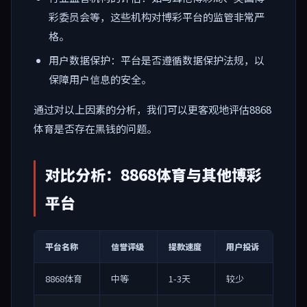
彩委员会等，这些机构对博彩平台的监管非常严
格。
用户数据保护：平台是否遵循数据保护法规，以
保障用户信息的安全。
通过对以上因素的分析，我们可以更客观地评估8868
体育是否存在黑钱的问题。
对比分析：8868体育与其他博彩
平台
平台名称
信誉评级
提款速度
用户投诉
8868体育
中等
1-3天
较少