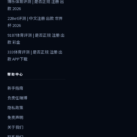
博乐体育评测 | 是否正规 注册 出
款 2026
22Bet评测 | 中文注册 出款 世界
杯 2026
9187体育评测 | 是否正规 注册 出
款 彩金
333体育评测 | 是否正规 注册 出
款 APP下载
帮助中心
新手指南
负责任赌博
隐私政策
免责声明
关于我们
联系我们