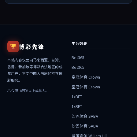
平台列表
博彩先锋
Bet365
本站内容仅面向马来西亚、台湾、
香港、新加坡等博彩合法地区的成
Bet365
年用户，不向中国大陆居民推荐博
皇冠体育 Crown
彩服务。
皇冠体育 Crown
⚠ 仅限18周岁以上成年人。
1xBET
1xBET
沙巴体育 SABA
沙巴体育 SABA
威廉希尔 William Hill