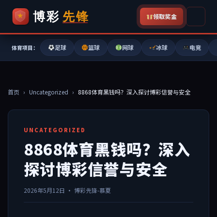
领取奖金
足球
篮球
网球
冰球
电竞
体育项目：
首页
›
Uncategorized
›
8868体育黑钱吗？深入探讨博彩信誉与安全
UNCATEGORIZED
8868体育黑钱吗？深入
探讨博彩信誉与安全
2026年5月12日 · 博彩先锋-慕夏