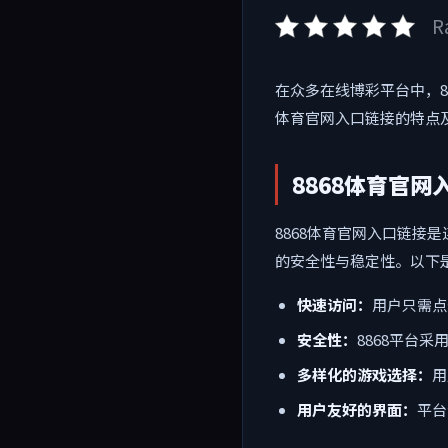
R
在众多在线博彩平台中，8
体育官网入口链接的特点
8868体育官
8868体育官网入口链接
的安全性与稳定性。以下是
快速访问：
用户只需点
安全性：
8868平台
多样化的游戏选择：
用
用户友好的界面：
平台