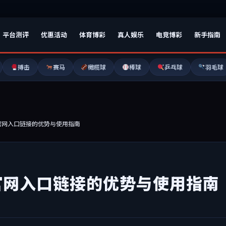
平台测评
优惠活动
体育博彩
真人娱乐
电竞博彩
新手指南
搏击
赛马
橄榄球
棒球
乒乓球
羽毛球
育官网入口链接的优势与使用指南
育官网入口链接的优势与使用指南