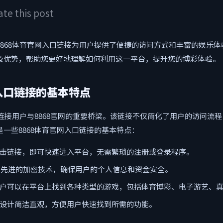
ate this post
868体育官网入口链接为用户提供了便捷的访问方式和丰富的娱乐体验
及优势，帮助您更好地理解如何利用这一平台，提升您的博彩体验。
网入口链接的基本特点
是连接用户与8868官网的重要桥梁。该链接不仅简化了用户的访问流
一些8868体育官网入口链接的基本特点：
击链接，即可快速进入平台，无需繁琐的注册或登录程序。
采用先进的加密技术，确保用户的个人信息和资金安全。
户可以在平台上找到各种类型的游戏，包括体育博彩、电子游艺、
设计简洁直观，方便用户快速找到所需的功能。