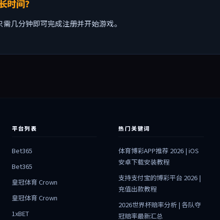
多长时间？
只需几分钟即可完成注册并开始游戏。
平台列表
热门关键词
Bet365
体育博彩APP推荐 2026 | iOS
安卓下载安装教程
Bet365
支持支付宝的博彩平台 2026 |
皇冠体育 Crown
充值出款教程
皇冠体育 Crown
2026世界杯赔率分析 | 各队夺
1xBET
冠赔率最新汇总