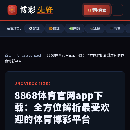
领取奖金
足球
篮球
网球
冰球
电竞
体育项目：
首页
›
Uncategorized
›
8868体育官网app下载：全方位解析最受欢迎的体
育博彩平台
UNCATEGORIZED
8868体育官网app下
载：全方位解析最受欢
迎的体育博彩平台