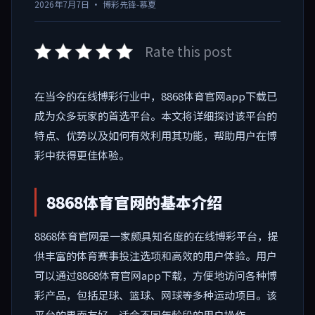
2026年7月7日 · 博彩先锋-慕夏
Rate this post
在当今的在线博彩行业中，8868体育官网app下载已
成为众多玩家的首选平台。本文将详细探讨该平台的
特点、优势以及如何有效利用其功能，帮助用户在博
彩中获得更佳体验。
8868体育官网的基本介绍
8868体育官网是一家颇具知名度的在线博彩平台，提
供丰富的体育赛事投注选项和高效的用户体验。用户
可以通过8868体育官网app下载，方便地访问各种博
彩产品，包括足球、篮球、网球等多种运动项目。该
平台的界面友好，适合不同年龄段的用户操作。