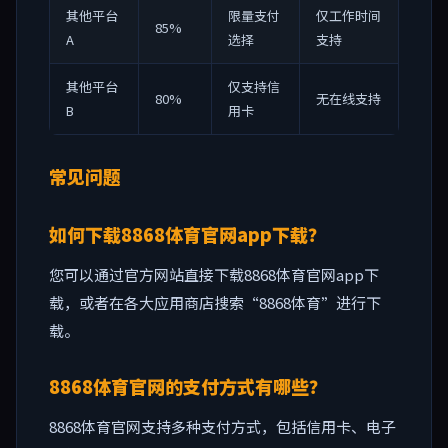
其他平台
限量支付
仅工作时间
85%
A
选择
支持
其他平台
仅支持信
80%
无在线支持
B
用卡
常见问题
如何下载8868体育官网app下载？
您可以通过官方网站直接下载8868体育官网app下
载，或者在各大应用商店搜索“8868体育”进行下
载。
8868体育官网的支付方式有哪些？
8868体育官网支持多种支付方式，包括信用卡、电子