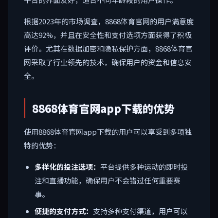
根据2023年的市场调查，8868体育官网的用户满意度
高达92%，并且在安全性和支付选项方面获得了积极
评价。尤其在数据加密和隐私保护方面，8868体育官
网采取了行业领先的技术，确保用户的资金和信息安
全。
8868体育官网app下载的优势
使用8868体育官网app下载的用户可以享受到多项独
特的优势：
多样化的投注选项：
平台提供多种运动的即时投
注和直播功能，确保用户不会错过任何重要赛
事。
便捷的支付方式：
支持多种支付渠道，用户可以