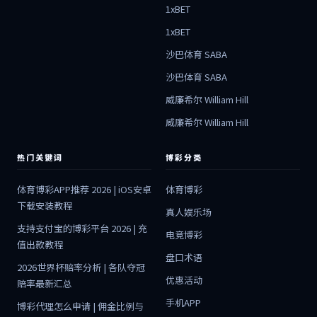
1xBET
1xBET
沙巴体育 SABA
沙巴体育 SABA
威廉希尔 William Hill
威廉希尔 William Hill
热门关键词
博彩分类
体育博彩APP推荐 2026 | iOS安卓
体育博彩
下载安装教程
真人娱乐场
支持支付宝的博彩平台 2026 | 充
电竞博彩
值出款教程
盘口术语
2026世界杯赔率分析 | 各队夺冠
优惠活动
赔率最新汇总
手机APP
博彩代理怎么申请 | 佣金比例与