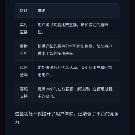
功能
描述
实时
用户可以观看比赛直播，增加投注的趣味
直播
性。
数据
提供详细的赛事分析和历史数据，帮助用户
分析
做出明智的投注决策。
优惠
定期推出各种优惠活动，吸引新用户和回馈
活动
老用户。
客服
提供24小时在线客服，解决用户在使用过程
支持
中的疑问。
这些功能不仅提升了用户体验，还增强了平台的竞争
力。