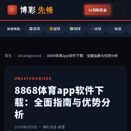
领取奖金
足球
篮球
网球
冰球
电竞
体育项目：
首页
›
Uncategorized
›
8868体育app软件下载：全面指南与优势分析
UNCATEGORIZED
8868体育app软件下
载：全面指南与优势分
析
2026年6月9日 · 博彩先锋-慕夏