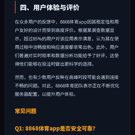
四、用户体验与评价
在众多用户的反馈中，8868体育app因其稳定性和用
户友好的设计而受到高度评价。根据某调查数据显
示，超过85%的用户对该应用表示满意，认为其在使
用过程中流畅度和响应速度都非常出色。此外，用户
们普遍对实时赔率和数据分析功能给予了好评，这使
得他们能够在投注时做出更科学的选择。
然而，也有少数用户反映在高峰时段可能会遇到连接
不畅的问题。对此，8868体育团队表示正在不断优化
服务器配置，以提升用户体验。
常见问题
Q1: 8868体育app是否安全可靠？