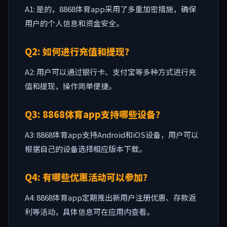
A1: 是的，8868体育app采用了多重加密措施，确保
用户的个人信息和资金安全。
Q2: 如何进行充值和提现？
A2: 用户可以通过银行卡、支付宝等多种方式进行充
值和提现，操作简单便捷。
Q3: 8868体育app支持哪些设备？
A3: 8868体育app支持Android和iOS设备，用户可以
根据自己的设备选择相应版本下载。
Q4: 有哪些优惠活动可以参加？
A4: 8868体育app定期推出新用户注册优惠、存款返
利等活动，具体信息可在应用内查看。