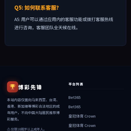
Q5: 如何联系客服？
A5: 用户可以通过应用内的客服功能或拨打客服热线
进行咨询，客服团队全天候在线。
平台列表
博彩先锋
Bet365
本站内容仅面向马来西亚、台湾、
香港、新加坡等博彩合法地区的成
Bet365
年用户，不向中国大陆居民推荐博
皇冠体育 Crown
彩服务。
皇冠体育 Crown
⚠ 仅限18周岁以上成年人。