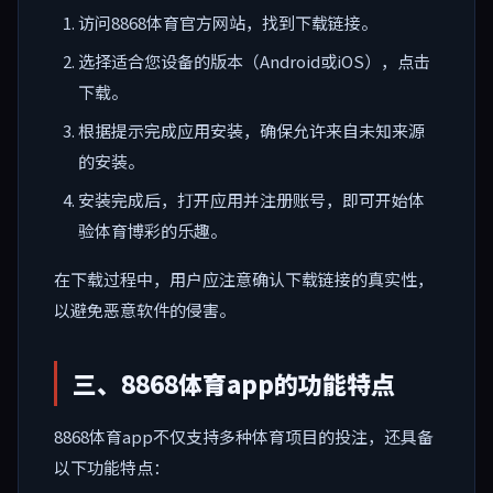
访问8868体育官方网站，找到下载链接。
选择适合您设备的版本（Android或iOS），点击
下载。
根据提示完成应用安装，确保允许来自未知来源
的安装。
安装完成后，打开应用并注册账号，即可开始体
验体育博彩的乐趣。
在下载过程中，用户应注意确认下载链接的真实性，
以避免恶意软件的侵害。
三、8868体育app的功能特点
8868体育app不仅支持多种体育项目的投注，还具备
以下功能特点：